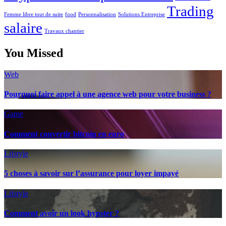
Trading
Femme libre tout de suite
food
Personnalisation
Solutions Entreprise
salaire
Travaux chantier
You Missed
Web
Pourquoi faire appel à une agence web pour votre business ?
Game
Comment convertir bitcoin en euro
Lifstyle
5 choses à savoir sur l’assurance pour loyer impayé
Lifstyle
Comment avoir un look hypster ?