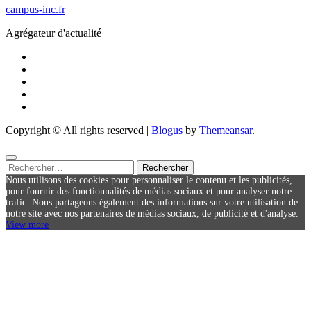
campus-inc.fr
Agrégateur d'actualité
Copyright © All rights reserved
|
Blogus
by
Themeansar
.
Rechercher :
Nous utilisons des cookies pour personnaliser le contenu et les publicités,
pour fournir des fonctionnalités de médias sociaux et pour analyser notre
trafic. Nous partageons également des informations sur votre utilisation de
notre site avec nos partenaires de médias sociaux, de publicité et d'analyse.
View more