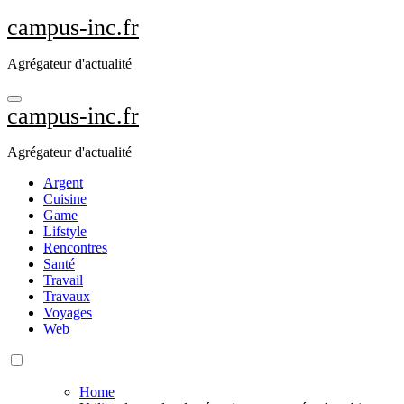
Aller
campus-inc.fr
au
contenu
Agrégateur d'actualité
principal
campus-inc.fr
Agrégateur d'actualité
Argent
Cuisine
Game
Lifstyle
Rencontres
Santé
Travail
Travaux
Voyages
Web
Home