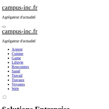
Aller
campus-inc.fr
au
contenu
Agrégateur d'actualité
principal
campus-inc.fr
Agrégateur d'actualité
Argent
Cuisine
Game
Lifstyle
Rencontres
Santé
Travail
Travaux
Voyages
Web