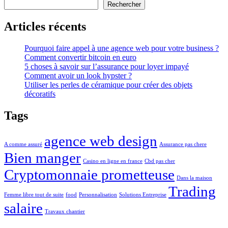
Rechercher
Articles récents
Pourquoi faire appel à une agence web pour votre business ?
Comment convertir bitcoin en euro
5 choses à savoir sur l’assurance pour loyer impayé
Comment avoir un look hypster ?
Utiliser les perles de céramique pour créer des objets
décoratifs
Tags
agence web design
A comme assuré
Assurance pas chere
Bien manger
Casino en ligne en france
Cbd pas cher
Cryptomonnaie prometteuse
Dans la maison
Trading
Femme libre tout de suite
food
Personnalisation
Solutions Entreprise
salaire
Travaux chantier