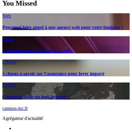
You Missed
Web
Pourquoi faire appel à une agence web pour votre business ?
Game
Comment convertir bitcoin en euro
Lifstyle
5 choses à savoir sur l’assurance pour loyer impayé
Lifstyle
Comment avoir un look hypster ?
campus-inc.fr
Agrégateur d'actualité